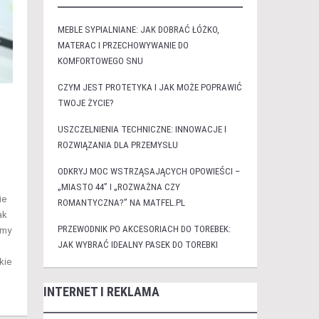
MEBLE SYPIALNIANE: JAK DOBRAĆ ŁÓŻKO,
MATERAC I PRZECHOWYWANIE DO
KOMFORTOWEGO SNU
CZYM JEST PROTETYKA I JAK MOŻE POPRAWIĆ
TWOJE ŻYCIE?
USZCZELNIENIA TECHNICZNE: INNOWACJE I
ROZWIĄZANIA DLA PRZEMYSŁU
ODKRYJ MOC WSTRZĄSAJĄCYCH OPOWIEŚCI –
„MIASTO 44” I „ROZWAŻNA CZY
ie
ROMANTYCZNA?” NA MATFEL.PL
ak
PRZEWODNIK PO AKCESORIACH DO TOREBEK:
emy
JAK WYBRAĆ IDEALNY PASEK DO TOREBKI
kie
INTERNET I REKLAMA