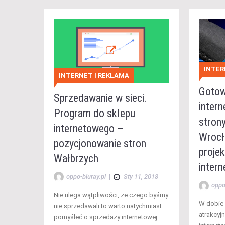
INTER
INTERNET I REKLAMA
Gotow
Sprzedawanie w sieci.
inter
Program do sklepu
stron
internetowego –
Wrocł
pozycjonowanie stron
proje
Wałbrzych
inter
oppo-bluray.pl
|
Sty 11, 2018
oppo
Nie ulega wątpliwości, że czego byśmy
W dobie 
nie sprzedawali to warto natychmiast
atrakcyjn
pomyśleć o sprzedaży internetowej.