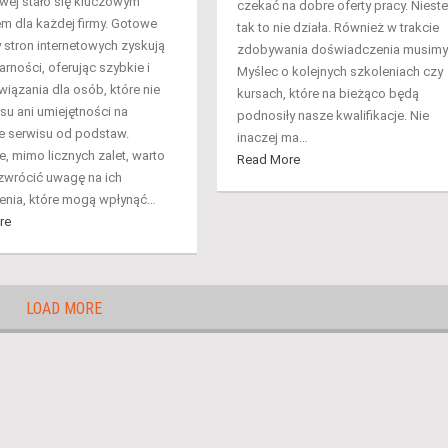
owej stało się kluczowym
czekać na dobre oferty pracy. Nieste
m dla każdej firmy. Gotowe
tak to nie działa. Również w trakcie
 stron internetowych zyskują
zdobywania doświadczenia musimy
rności, oferując szybkie i
Myślec o kolejnych szkoleniach czy
wiązania dla osób, które nie
kursach, które na bieżąco będą
su ani umiejętności na
podnosiły nasze kwalifikacje. Nie
e serwisu od podstaw.
inaczej ma…
, mimo licznych zalet, warto
Read More
zwrócić uwagę na ich
enia, które mogą wpłynąć…
re
LOAD MORE