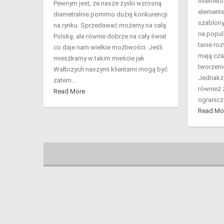
internet
Pewnym jest, że nasze zyski wzrosną
elemente
diametralnie pomimo dużej konkurencji
szablony
na rynku. Sprzedawać możemy na całą
na popula
Polskę, ale równie dobrze na cały świat
tanie roz
co daje nam wielkie możliwości. Jeśli
mają cza
mieszkamy w takim mieście jak
tworzeni
Wałbrzych naszymi klientami mogą być
Jednakże
zatem…
również 
Read More
ogranicz
Read Mo