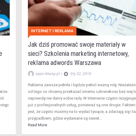
INTERNET I REKLAMA
Jak dziś promować swoje materiały w
e
sieci? Szkolenia marketing internetowy,
reklama adwords Warszawa
oppo-bluray.pl
|
Sty 22, 2018
Reklama zawsze pełniła i będzie pełnić ważną rolę. Niezależn
akże
od tego co chcemy przekazać innemu człowiekowi bez niej t
ziś
naprawdę nie damy sobie rady. W Internecie często rezygnuj
ostęp
już z profesjonalnych usług, ponieważ są one drogie. Faktem
jest, że często musimy na to wydać tysiące, a zdarzają się i ta
przypadkiem, gdzie wydawane są nawet…
Read More