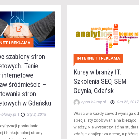
NET I REKLAMA
e szablony stron
INTERNET I REKLAMA
netowych. Tanie
Kursy w branży IT.
y internetowe
Szkolenia SEO, SEM
aw śródmieście –
Gdynia, Gdańsk
ktowanie stron
netowych w Gdańsku
oppo-bluray.pl
|
Gru 22, 2017
Właściwie każdy zawód wymaga od
-bluray.pl
|
Sty 2, 2018
specjalisty zdobywania na bieżąco
cyfryzacji posiadanie
wiedzy. Nie wystarczy iść na studia i
ej i funkcjonalnej strony
zdać je z najlepsza ocenę, a później