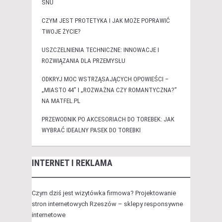
SNU
CZYM JEST PROTETYKA I JAK MOŻE POPRAWIĆ
TWOJE ŻYCIE?
USZCZELNIENIA TECHNICZNE: INNOWACJE I
ROZWIĄZANIA DLA PRZEMYSŁU
ODKRYJ MOC WSTRZĄSAJĄCYCH OPOWIEŚCI –
„MIASTO 44” I „ROZWAŻNA CZY ROMANTYCZNA?”
NA MATFEL.PL
PRZEWODNIK PO AKCESORIACH DO TOREBEK: JAK
WYBRAĆ IDEALNY PASEK DO TOREBKI
INTERNET I REKLAMA
Czym dziś jest wizytówka firmowa? Projektowanie
stron internetowych Rzeszów – sklepy responsywne
internetowe