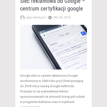
Sieć reklamowa od Google –
centrum certyfikacji google
oppo-bluray.pl
|
Wrz 30, 2018
Google Ads to system reklamowy Google
uruchomiony w 2000 roku pod (funkcjonującą
do 2018 roku) nazwą Google AdWords.
Pozwala on na wyświetlanie linków
sponsorowanych na stronach biorących udział
w programie AdSense oraz w wynikach