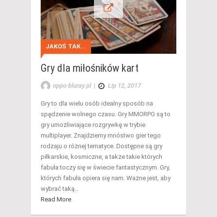
JAKOŚ TAK...
Gry dla miłośników kart
oppo-bluray.pl
|
Lip 12, 2017
Gry to dla wielu osób idealny sposób na
spędzenie wolnego czasu. Gry MMORPG są to
gry umożliwiające rozgrywkę w trybie
multiplayer. Znajdziemy mnóstwo gier tego
rodzaju o różnej tematyce. Dostępne są gry
piłkarskie, kosmiczne, a także takie których
fabuła toczy się w świecie fantastycznym. Gry,
których fabuła opiera się nam. Ważne jest, aby
wybrać taką…
Read More