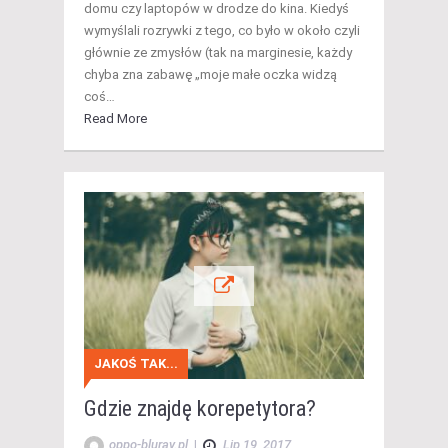
domu czy laptopów w drodze do kina. Kiedyś
wymyślali rozrywki z tego, co było w około czyli
głównie ze zmysłów (tak na marginesie, każdy
chyba zna zabawę „moje małe oczka widzą
coś…
Read More
JAKOŚ TAK...
Gdzie znajdę korepetytora?
oppo-bluray.pl
|
Lip 19, 2017