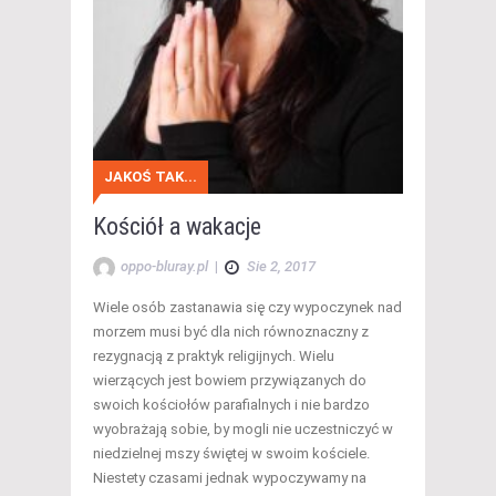
JAKOŚ TAK...
Kościół a wakacje
oppo-bluray.pl
|
Sie 2, 2017
Wiele osób zastanawia się czy wypoczynek nad
morzem musi być dla nich równoznaczny z
rezygnacją z praktyk religijnych. Wielu
wierzących jest bowiem przywiązanych do
swoich kościołów parafialnych i nie bardzo
wyobrażają sobie, by mogli nie uczestniczyć w
niedzielnej mszy świętej w swoim kościele.
Niestety czasami jednak wypoczywamy na