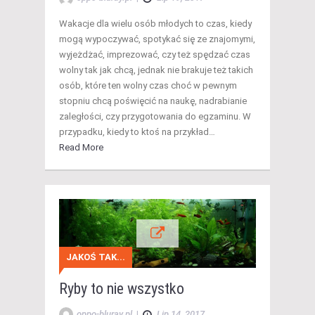
Wakacje dla wielu osób młodych to czas, kiedy
mogą wypoczywać, spotykać się ze znajomymi,
wyjeżdżać, imprezować, czy też spędzać czas
wolny tak jak chcą, jednak nie brakuje też takich
osób, które ten wolny czas choć w pewnym
stopniu chcą poświęcić na naukę, nadrabianie
zaległości, czy przygotowania do egzaminu. W
przypadku, kiedy to ktoś na przykład…
Read More
JAKOŚ TAK...
Ryby to nie wszystko
oppo-bluray.pl
|
Lip 14, 2017