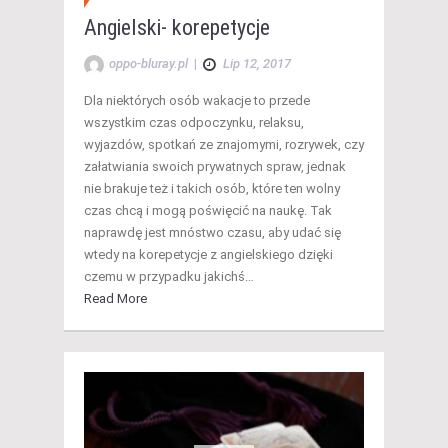
Angielski- korepetycje
oppo-bluray.pl
|
Lip 12, 2017
Dla niektórych osób wakacje to przede
wszystkim czas odpoczynku, relaksu,
wyjazdów, spotkań ze znajomymi, rozrywek, czy
załatwiania swoich prywatnych spraw, jednak
nie brakuje też i takich osób, które ten wolny
czas chcą i mogą poświęcić na naukę. Tak
naprawdę jest mnóstwo czasu, aby udać się
wtedy na korepetycje z angielskiego dzięki
czemu w przypadku jakichś…
Read More